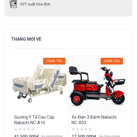
GYT xuất hóa đơn
THANG MỚI VỀ
GIẢM -19%
GIẢM -32%
Giư
Hạ 
Giường Y Tế Cao Cấp
Xe Điện 3 Bánh Nakachi
18.
Nakachi NC-A16
NC-X03
41.500.000đ
17.500.000đ
51.000.000đ
25.700.000đ