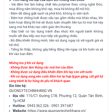
- Vải đệm hơi làm bằng chất liệu polymer theo công nghệ Đức,
mùa đông nằm không khô ráp, mùa hè không đổ mồ hôi.
- Đệm dễ dàng giặt sạch và phơi khô, không lo sờn rách.
- Đệm hơi chống loét được cấu tạo gồm nhiều múi khác nhau, khi
bơm hoạt động thì hơi sẽ được luân chuyển liên tục từ múi hơi này
sang múi hơi khác tạo cảm giác êm thoáng.
- Đặc biệt có tác dụng tránh đau nhức khi người bệnh không
muốn vết đau tiếp xúc trực tiếp với giường chiếu.
- Bộ điều khiển thông minh, tiện sử dụng ngay cả với người già và
trẻ nhỏ.
- Tiếng ồn thấp, không gây tiếng động lớn ngay cả khi bơm và xả
khí vào ban đêm.
Những lưu ý khi sử dụng:
- Không được làm thủng các múi hơi của đệm.
- Không được sử dụng điều khiển đệm khi tay còn ướt nước.
- Khi sử dụng xong,nên cuốn đệm hơi lại hợp lý,gọn gàng, cất giữ kỹ
càng tránh bị hư hỏng do yếu tố khách quan.
Xin liên hệ:
GIUONGYTECHINHHANG.VN
Địa chỉ:
115/C1 Đường C18, Phường 12, Quận Tân Bình,
Tp.HCM
Hotline:
0943.362.326 - 0901.397.687
Website:
https://www.giuongytechinhhang.vn/