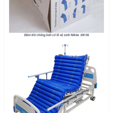
Đệm khí chống loét có lỗ vệ sinh Nikita -DK-06