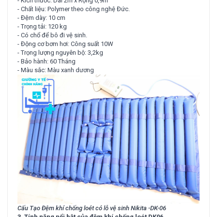
- Kích thước: Dài 2m x Rộng 0,9m
- Chất liệu: Polymer theo công nghệ Đức.
- Đệm dày: 10 cm
- Trọng tải: 120 kg
- Có chổ để bô đi vệ sinh.
- Động cơ bơm hơi: Công suất 10W
- Trọng lượng nguyên bộ: 3,2kg
- Bảo hành: 60 Tháng
- Màu sắc: Màu xanh dương
Cấu Tạo Đệm khí chống loét có lỗ vệ sinh Nikita -DK-06
3. Tính năng nổi bật của đệm khí chống loét DK06