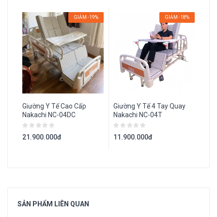
GIẢM -19%
GIẢM -18%
Giường Y Tế Cao Cấp
Giường Y Tế 4 Tay Quay
Giư
Nakachi NC-04DC
Nakachi NC-04T
Qua
Giá 
21.900.000đ
11.900.000đ
7.9
SẢN PHẨM LIÊN QUAN