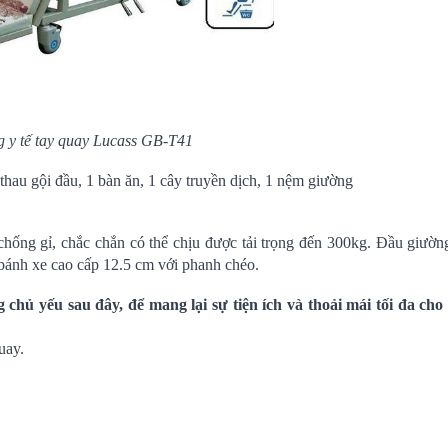
 y tế tay quay Luca
ss GB-T41
hau gội đầu, 1 bàn ăn, 1 cây truyền dịch, 1 nệm giường
hống gỉ, chắc chắn có thể chịu được tải trọng đến 300kg. Đầu giườn
 bánh xe cao cấp 12.5 cm với phanh chéo.
 chủ yếu sau đây, để mang lại sự tiện ích và thoải mái tối đa cho
uay.