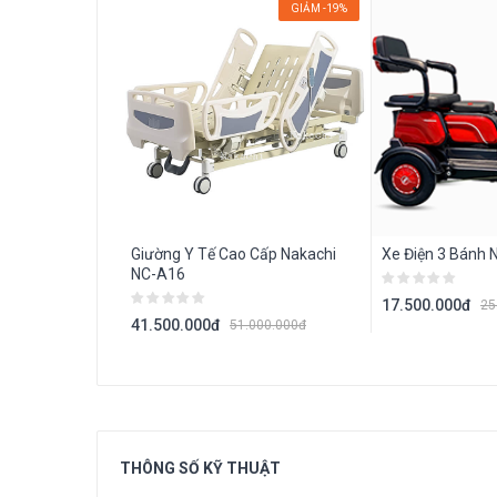
GIẢM -19%
Giường Y Tế Cao Cấp Nakachi
Xe Điện 3 Bánh 
NC-A16
17.500.000đ
25
41.500.000đ
51.000.000đ
THÔNG SỐ
KỸ THUẬT