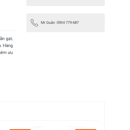
Mr Quản:
0934 779 687
ần gạt,
u. Hàng
thêm ưu