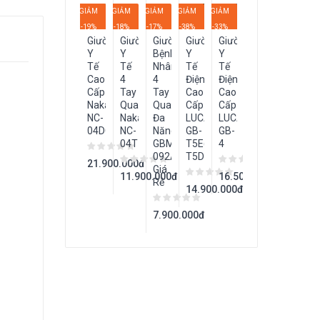
GIẢM
GIẢM
GIẢM
GIẢM
GIẢM
-19%
-18%
-17%
-38%
-33%
Giường
Giường
Giường
Giường
Giường
Y
Y
Bệnh
Y
Y
Tế
Tế
Nhân
Tế
Tế
Cao
4
4
Điện
Điện
Cấp
Tay
Tay
Cao
Cao
Nakachi
Quay
Quay
Cấp
Cấp
NC-
Nakachi
Đa
LUCASS
LUCASS
04DC
NC-
Năng
GB-
GB-
04T
GBM-
T5E(GB-
4
092A
T5D)
21.900.000đ
Giá
11.900.000đ
16.500.000đ
Rẻ
14.900.000đ
7.900.000đ