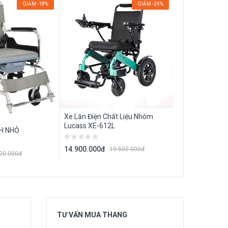
GIẢM -18%
GIẢM -24%
Xe Lăn Điện Chất Liệu Nhôm
Lucass XE-612L
H NHỎ
14.900.000đ
19.500.000đ
00.000đ
TƯ VẤN MUA THANG