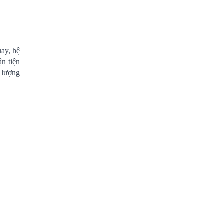
uay, hệ
n tiện
 lượng