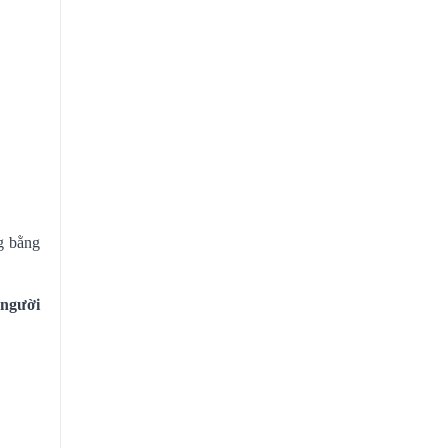
g bằng
 người