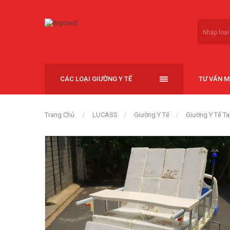
CÁC LOẠI GIƯỜNG Y TẾ
TƯ VẤN 
Trang Chủ
LUCASS
Giường Y Tế
Giường Y Tế T