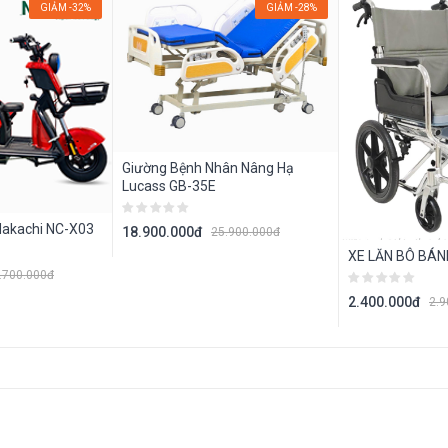
GIẢM -32%
GIẢM -28%
Giường Bệnh Nhân Nâng Hạ
Lucass GB-35E
Nakachi NC-X03
18.900.000đ
25.900.000đ
XE LĂN BÔ BÁN
.700.000đ
2.400.000đ
2.9