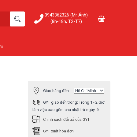
0943362326 (Mr Ánh)
(8h-18h, T2-T7)
ỆU
Giao hàng đến:
GYT giao đến trong:
Trong 1 - 2 Giờ
làm việc bao gồm chủ nhật trừ ngày lễ
Chính sách đổi trả của GYT
GYT xuất hóa đơn