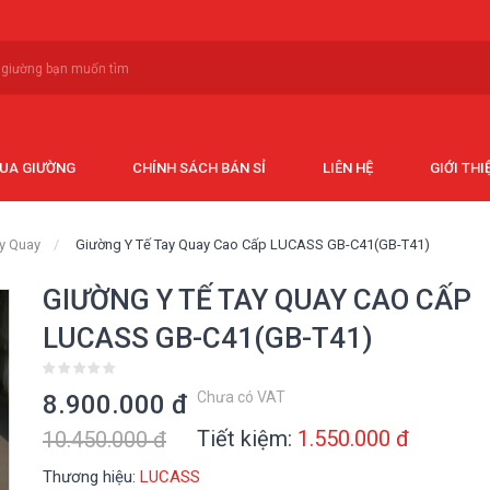
MUA GIƯỜNG
CHÍNH SÁCH BÁN SỈ
LIÊN HỆ
GIỚI THI
ay Quay
Giường Y Tế Tay Quay Cao Cấp LUCASS GB-C41(GB-T41)
GIƯỜNG Y TẾ TAY QUAY CAO CẤP
LUCASS GB-C41(GB-T41)
Chưa có VAT
8.900.000 đ
Tiết kiệm:
1.550.000 đ
10.450.000 đ
Thương hiệu:
LUCASS