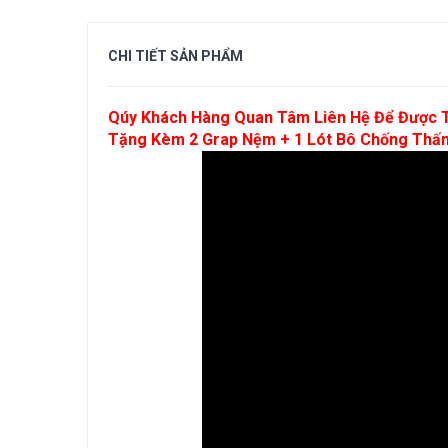
CHI TIẾT
SẢN PHẨM
Qúy Khách Hàng Quan Tâm Liên Hệ Để Được T
Tặng Kèm 2 Grap Nệm + 1 Lót Bô Chống Thấ