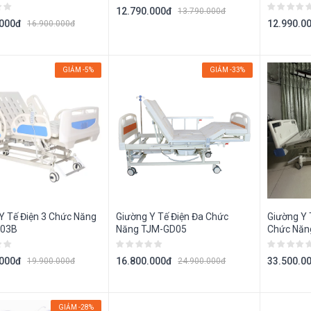
12.790.000đ
13.790.000đ
.000đ
12.990.0
16.900.000đ
GIẢM -5%
GIẢM -33%
Y Tế Điện 3 Chức Năng
Giường Y Tế Điện Đa Chức
Giường Y 
03B
Năng TJM-GD05
Chức Năn
.000đ
16.800.000đ
33.500.0
19.900.000đ
24.900.000đ
GIẢM -28%