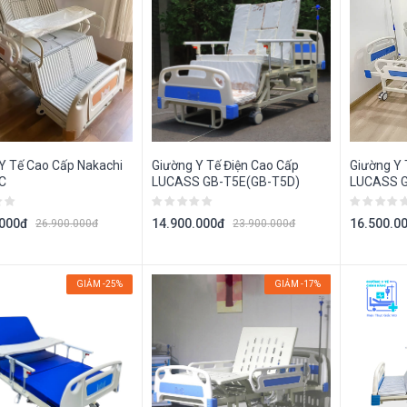
Y Tế Cao Cấp Nakachi
Giường Y Tế Điện Cao Cấp
Giường Y 
C
LUCASS GB-T5E(GB-T5D)
LUCASS G
.000đ
14.900.000đ
16.500.0
26.900.000đ
23.900.000đ
GIẢM -25%
GIẢM -17%