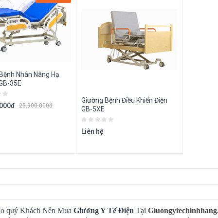
 Bệnh Nhân Nâng Hạ
 GB-35E
Giường Bệnh Điều Khiển Điện
.000đ
25.900.000đ
GB-5XE
Liên hệ
ao quý Khách Nên Mua
Giường Y Tế Điện
Tại
Giuongytechinhhang