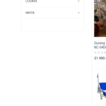
LUCASS
NIKITA
Giường 
NC-04D
21.900