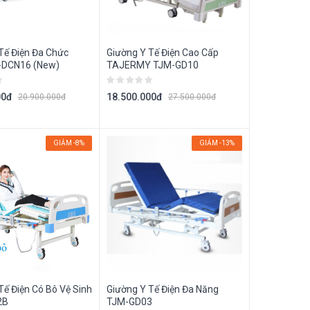
Tế Điện Đa Chức
Giường Y Tế Điện Cao Cấp
-DCN16 (New)
TAJERMY TJM-GD10
00đ
18.500.000đ
20.900.000đ
27.500.000đ
GIẢM -8%
GIẢM -13%
Tế Điện Có Bô Vệ Sinh
Giường Y Tế Điện Đa Năng
2B
TJM-GD03