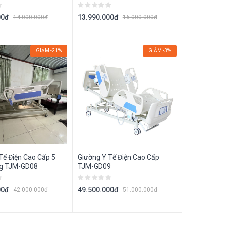
00đ
13.990.000đ
14.000.000đ
16.000.000đ
GIẢM -21%
GIẢM -3%
Tế Điện Cao Cấp 5
Giường Y Tế Điện Cao Cấp
g TJM-GD08
TJM-GD09
00đ
49.500.000đ
42.000.000đ
51.000.000đ