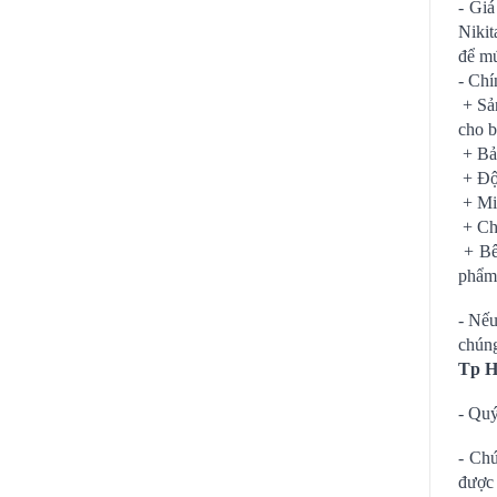
- Giá
Nikit
để mứ
- Chí
+ Sản
cho b
+ Bảo
+ Đội
+ Miễ
+ Chú
+ Bên
phẩm 
- Nếu
chúng
Tp H
- Quý
- Chú
được 