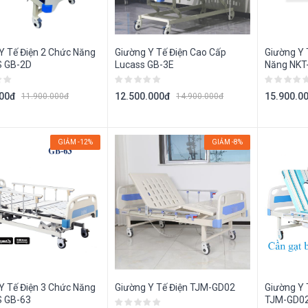
Y Tế Điện 2 Chức Năng
Giường Y Tế Điện Cao Cấp
Giường Y 
 GB-2D
Lucass GB-3E
Năng NKT
000đ
12.500.000đ
15.900.0
11.900.000đ
14.900.000đ
GIẢM -12%
GIẢM -8%
Y Tế Điện 3 Chức Năng
Giường Y Tế Điện TJM-GD02
Giường Y 
 GB-63
TJM-GD0