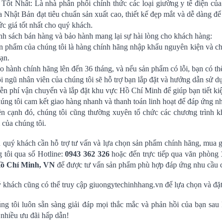
 Tốt Nhất: Là nhà phân phối chính thức các loại giường y tế điện c
a Nhật Bản đạt tiêu chuẩn sản xuất cao, thiết kế đẹp mắt và dễ dàng
c giá tốt nhất cho quý khách.
nh sách bán hàng và bảo hành mang lại sự hài lòng cho khách hàng:
 phẩm của chúng tôi là hàng chính hãng nhập khẩu nguyên kiện và chư
ạn.
 hành chính hãng lên đến 36 tháng, và nếu sản phẩm có lỗi, bạn có th
 ngũ nhân viên của chúng tôi sẽ hỗ trợ bạn lắp đặt và hướng dẫn sử d
n phí vận chuyển và lắp đặt khu vực Hồ Chí Minh để giúp bạn tiết kiệm
ng tôi cam kết giao hàng nhanh và thanh toán linh hoạt để đáp ứng n
 cạnh đó, chúng tôi cũng thường xuyên tổ chức các chương trình k
của chúng tôi.
 quý khách cần hỗ trợ tư vấn và lựa chọn sản phẩm chính hãng, mua gi
 tôi qua số Hotline:
0943 362 326
hoặc đến trực tiếp qua văn phòng
ồ Chí Minh, VN
để được tư vấn sản phẩm phù hợp đáp ứng nhu cầu 
 khách cũng có thể truy cập giuongytechinhhang.vn để lựa chọn và đặ
ng tôi luôn sẵn sàng giải đáp mọi thắc mắc và phản hồi của bạn sa
nhiều ưu đãi hấp dẫn!