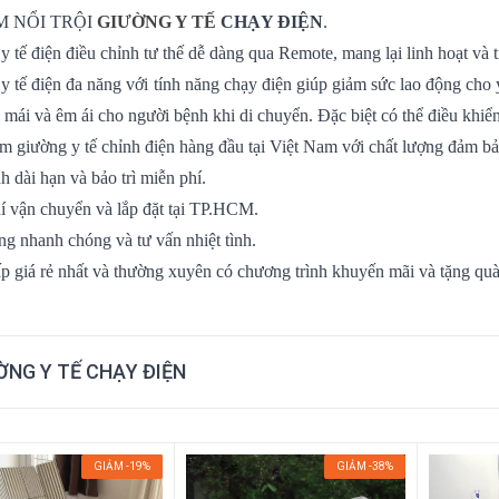
M NỔI TRỘI
GIƯỜNG Y TẾ
CHẠY ĐIỆN
.
y tế điện điều chỉnh tư thế dễ dàng qua Remote, mang lại linh hoạt và 
y tế điện đa năng với tính năng chạy điện giúp giảm sức lao động cho
i mái và êm ái cho người bệnh khi di chuyển. Đặc biệt có thể điều khiể
m giường y tế chỉnh điện hàng đầu tại Việt Nam với chất lượng đảm b
h dài hạn và bảo trì miễn phí.
í vận chuyển và lắp đặt tại TP.HCM.
ng nhanh chóng và tư vấn nhiệt tình.
p giá rẻ nhất và thường xuyên có chương trình khuyến mãi và tặng quà
ỜNG Y TẾ CHẠY ĐIỆN
GIẢM -19%
GIẢM -38%