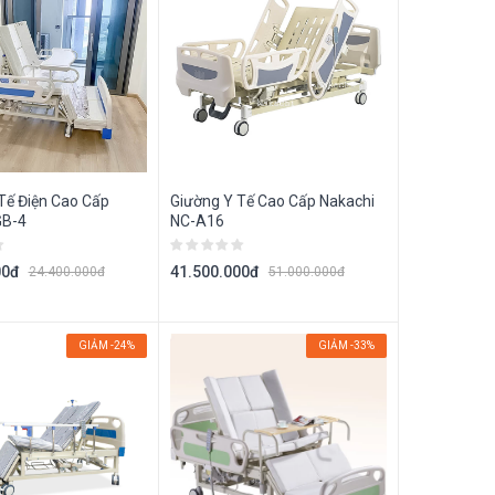
Tế Điện Cao Cấp
Giường Y Tế Cao Cấp Nakachi
B-4
NC-A16
00đ
41.500.000đ
24.400.000đ
51.000.000đ
GIẢM -24%
GIẢM -33%