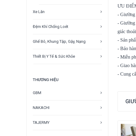
ƯU ĐIỂ
Xe Lăn
- Giường 
- Giường 
Đệm Khí Chống Loét
giác thoả
- Sản phẩ
Ghế Bô, Khung Tập, Gậy, Nạng
- Bảo hàn
Thiết Bị Y Tế & Sức Khỏe
- Miễn ph
- Giao hà
- Cung cấ
THƯƠNG HIỆU
GBM
GIƯ
NAKACHI
TAJERMY